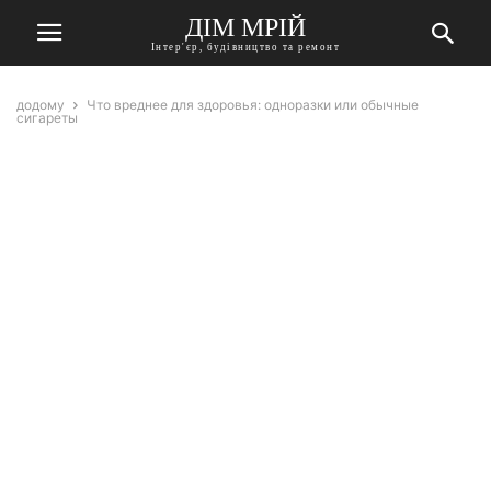
ДІМ МРІЙ
Інтер'єр, будівництво та ремонт
додому
Что вреднее для здоровья: одноразки или обычные
сигареты