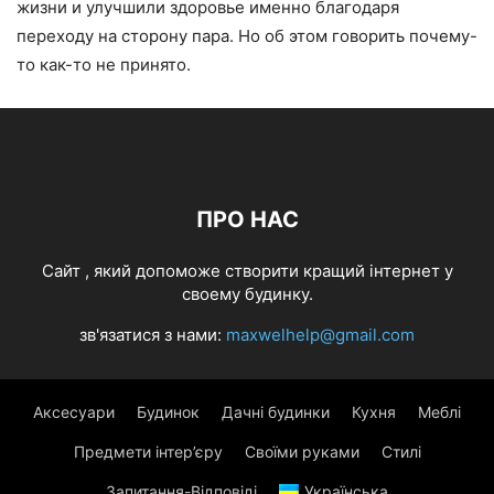
жизни и улучшили здоровье именно благодаря
переходу на сторону пара. Но об этом говорить почему-
то как-то не принято.
ПРО НАС
Cайт , який допоможе створити кращий інтернет у
своему будинку.
зв'язатися з нами:
maxwelhelp@gmail.com
Аксесуари
Будинок
Дачні будинки
Кухня
Меблі
Предмети інтер’єру
Своїми руками
Стилі
Запитання-Відповіді
Українська