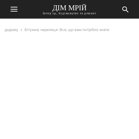
ДІМ МРІЙ
Інтер'єр, будівництво та ремонт
додому
Бітумна черепиця: Все, що вам потрібно знати