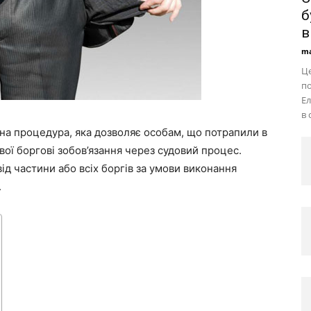
б
в
ma
Це
по
Ел
в 
на процедура, яка дозволяє особам, що потрапили в
ої боргові зобов’язання через судовий процес.
д частини або всіх боргів за умови виконання
.