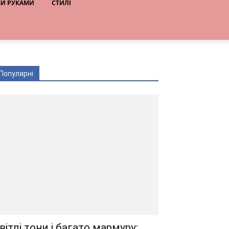
МИ РУКАМИ
СТИЛІ
Популярні
вітлі тони і багато мармуру: