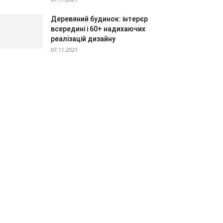
Деревяний будинок: інтерєр
всередині і 60+ надихаючих
реалізацій дизайну
07.11.2021