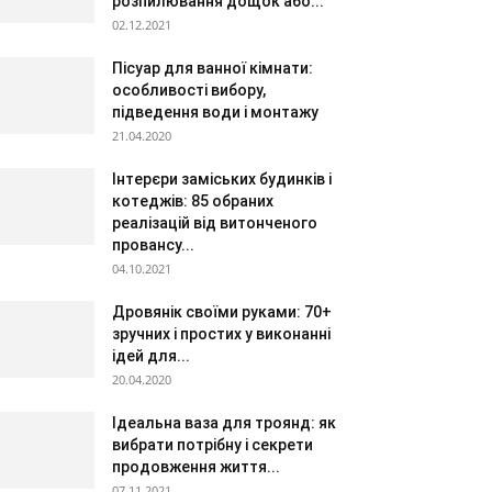
розпилювання дощок або...
02.12.2021
Пісуар для ванної кімнати:
особливості вибору,
підведення води і монтажу
21.04.2020
Інтерєри заміських будинків і
котеджів: 85 обраних
реалізацій від витонченого
провансу...
04.10.2021
Дровянік своїми руками: 70+
зручних і простих у виконанні
ідей для...
20.04.2020
Ідеальна ваза для троянд: як
вибрати потрібну і секрети
продовження життя...
07.11.2021