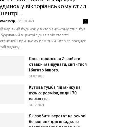
удинок у вікторіанському стилі
 центрі...
xwelhelp
-
28.10.2021
0
й чарівний будинок у вікторіанському стилі був
будований в центрі сіднея в xix столітті.
егантний і при цьому помітний інтер'єр поєднує
собі відразу...
Сленг покоління Z: робити
ставки, манірувати, світитися
і багато іншого.
31.07.2025
Кутова тумба під мийку на
кухню: розміри, види і 70
варіантів...
31.12.2021
Як зробити верстат на основі
бензопили для швидкого