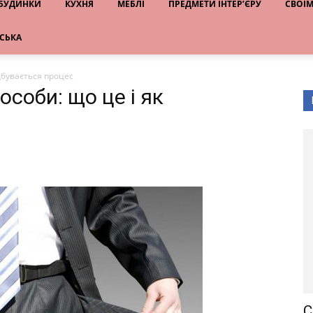
 БУДИНКИ
КУХНЯ
МЕБЛІ
ПРЕДМЕТИ ІНТЕР’ЄРУ
СВОЇ
НСЬКА
ідбувається процес
особи: що це і як
С