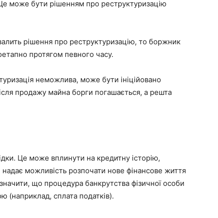
Це може бути рішенням про реструктуризацію
хвалить рішення про реструктуризацію, то боржник
оетапно протягом певного часу.
уктуризація неможлива, може бути ініційовано
Після продажу майна борги погашається, а решта
ідки. Це може вплинути на кредитну історію,
е надає можливість розпочати нове фінансове життя
зазначити, що процедура банкрутства фізичної особи
ю (наприклад, сплата податків).