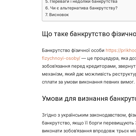
Переваги і недоліки банкрутства
Чи є альтернатива банкрутству?
Висновок
Що таке банкрутство фізично
Банкрутство фізичної особи
https://prikh
fizychnoyi-osoby/
— це процедура, яка доз
зобов’язання перед кредиторами, звернут
механізм, який дає можливість реструктур
сплати за умови виконання певних вимог.
Умови для визнання банкрут
Згідно з українським законодавством, фі
банкрутство, якщо її борги перевищують 3
виконати зобов’язання впродовж трьох міс