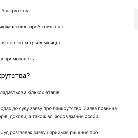
 банкрутства:
інімальних заробітних плат.
ня протягом трьох місяців.
оспроможність.
крутства?
адається з кількох етапів:
подає до суду заяву про банкрутство. Заява повинна
ів, доходи, а також всі зобов’язання особи.
: Суд розглядає заяву і приймає рішення про