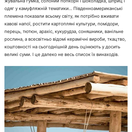
жувальна гумка, солоний попкорн і шоколадка, шприц і
одяг у камуфляжній тематики… Південноамериканські
племена показали всьому світу, як потрібно вживати
кавові напої, ростити картопляні культури, помідори,
перець, тютюн, арахіс, кукурудза, соняшники, ванільне
рослина, а всесвітньо відомі керамічні вироби, ткацтво,
коштовності на сьогоднішній день оцінюють у досить
великі суми. І це далеко не весь список їх винаходів.