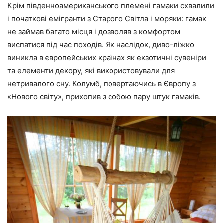
Крім південноамериканського племені гамаки схвалили
і початкові емігранти з Старого Світла і моряки: гамак
не займав багато місця і дозволяв з комфортом
виспатися під час походів. Як наслідок, диво-ліжко
виникла в європейських країнах як екзотичні сувеніри
та елементи декору, які використовували для
нетривалого сну. Колумб, повертаючись в Європу з
«Нового світу», прихопив з собою пару штук гамаків.