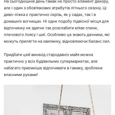
На сьогоднішній день гамак не просто елемент декору,
але і один з обов’язкових атрибутів літнього сезону. Ці
диво-ліжка є практично скрізь, як у садах, так і в
домашніх вогнищах. Ні одне подобу підвісної місця для
відпочинку не здатне так розслабити м’язи спини,
плечового поясу і шиї. Особливо це знають дачники, які
можуть прилягти на хвилинку, відновлюючи баланс сил.
Придбати цей винахід стародавніх майя можна
практично у всіх будівельних супермаркетах, але
набагато приємніше відпочивати в гамаку, зроблене
власними руками!