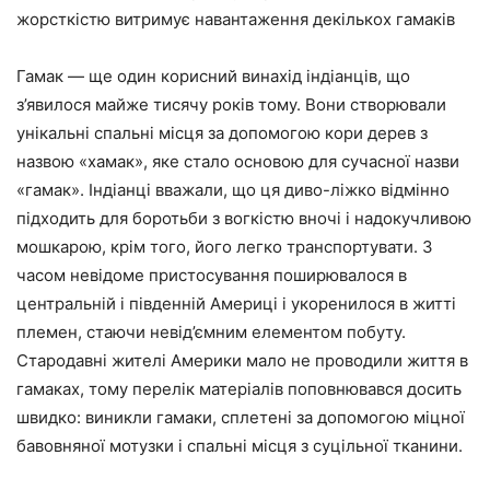
жорсткістю витримує навантаження декількох гамаків
Гамак — ще один корисний винахід індіанців, що
з’явилося майже тисячу років тому. Вони створювали
унікальні спальні місця за допомогою кори дерев з
назвою «хамак», яке стало основою для сучасної назви
«гамак». Індіанці вважали, що ця диво-ліжко відмінно
підходить для боротьби з вогкістю вночі і надокучливою
мошкарою, крім того, його легко транспортувати. З
часом невідоме пристосування поширювалося в
центральній і південній Америці і укоренилося в житті
племен, стаючи невід’ємним елементом побуту.
Стародавні жителі Америки мало не проводили життя в
гамаках, тому перелік матеріалів поповнювався досить
швидко: виникли гамаки, сплетені за допомогою міцної
бавовняної мотузки і спальні місця з суцільної тканини.