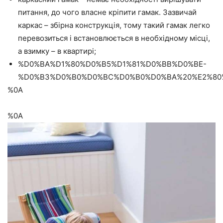
питання, до чого власне кріпити гамак. Зазвичай
каркас – збірна конструкція, тому такий гамак легко
перевозиться і встановлюється в необхідному місці,
а взимку – в квартирі;
%D0%BA%D1%80%D0%B5%D1%81%D0%BB%D0%BE-
%D0%B3%D0%B0%D0%BC%D0%B0%D0%BA%20%E2%80
%0A
%0A