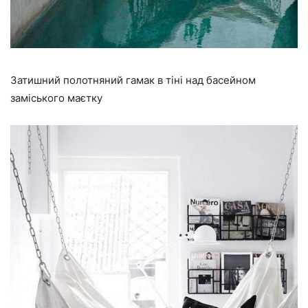
Затишний полотняний гамак в тіні над басейном
заміського маєтку