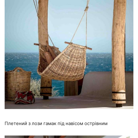
Плетений з лози гамак під навісом острівним