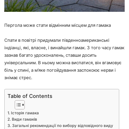
Пергола може стати відмінним місцем для гамака
Спати в повітрі придумали південноамериканські
індіанці, які, власне, і винайшли гамак. З того часу гамак
зазнав багато удосконалень, ставши досить
універсальним. В ньому можна виспатися, він вгамовує
біль у спині, а м’яке погойдування заспокоює нерви і
знімає стрес.
Table of Contents
Історія гамака
Види гамаків
Загальні рекомендації по вибору відповідного виду