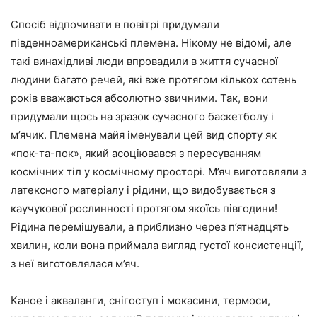
Спосіб відпочивати в повітрі придумали
південноамериканські племена. Нікому не відомі, але
такі винахідливі люди впровадили в життя сучасної
людини багато речей, які вже протягом кількох сотень
років вважаються абсолютно звичними. Так, вони
придумали щось на зразок сучасного баскетболу і
м’ячик. Племена майя іменували цей вид спорту як
«пок-та-пок», який асоціювався з пересуванням
космічних тіл у космічному просторі. М’яч виготовляли з
латексного матеріалу і рідини, що видобувається з
каучукової рослинності протягом якоїсь півгодини!
Рідина перемішували, а приблизно через п’ятнадцять
хвилин, коли вона приймала вигляд густої консистенції,
з неї виготовлялася м’яч.
Каное і акваланги, снігоступ і мокасини, термоси,