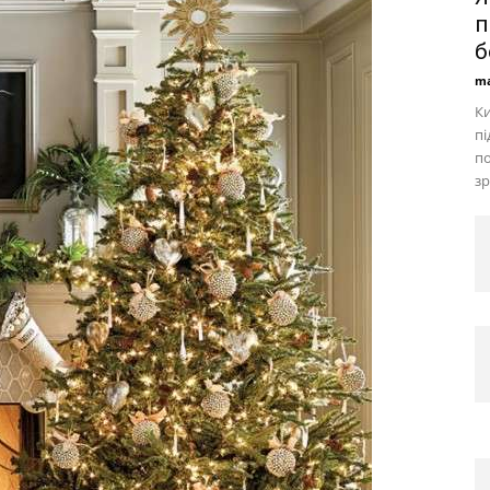
п
б
ma
Ки
пі
по
зр