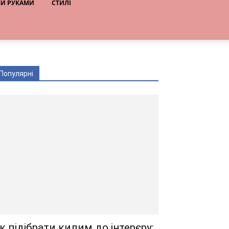
МИ РУКАМИ
СТИЛІ
Популярні
к підібрати килим до інтерєру: