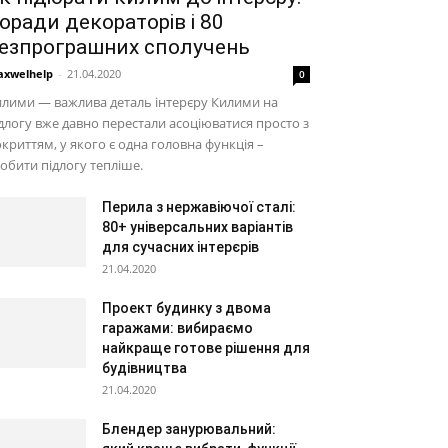
оради декораторів і 80
езпрограшних сполучень
xwelhelp
-
21.04.2020
0
лими — важлива деталь інтерєру Килими на
длогу вже давно перестали асоціюватися просто з
криттям, у якого є одна головна функція –
обити підлогу тепліше.
Перила з нержавіючої сталі:
80+ універсальних варіантів
для сучасних інтерєрів
21.04.2020
Проект будинку з двома
гаражами: вибираємо
найкраще готове рішення для
будівництва
21.04.2020
Блендер занурювальний: