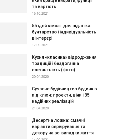
який краще вибрати, функції
та вартість
16.10.2021
55 ідей кімнат для підлітка:
бунтарство і індивідуальність
в інтерєрі
17.09.2021
Кухня «класика» відродження
традицій і бездоганна
елегантність (фото)
20.04.2020
Сучасне будівництво будинків
під ключ: проекти, ціни і 85
надійних реалізацій
21.04.2020
Десертна ложка: смачні
варіанти сервірування та
декору на всі випадки життя
14.09.2021