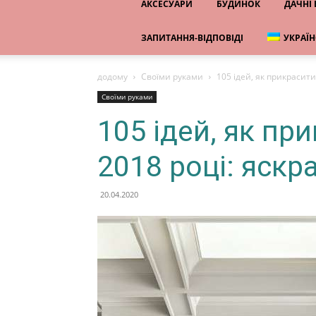
АКСЕСУАРИ
БУДИНОК
ДАЧНІ
ЗАПИТАННЯ-ВІДПОВІДІ
УКРАЇ
додому
Своїми руками
105 ідей, як прикрасити 
Своїми руками
105 ідей, як пр
2018 році: яскра
20.04.2020