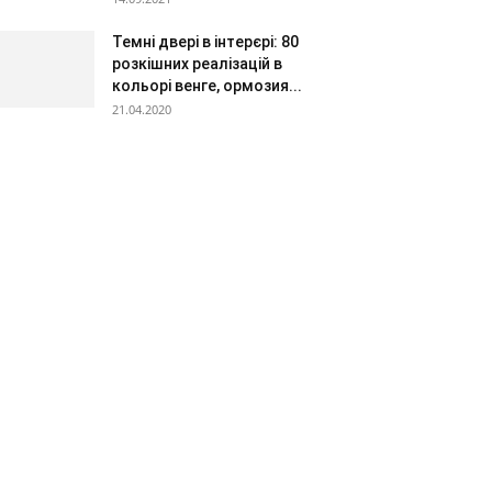
Темні двері в інтерєрі: 80
розкішних реалізацій в
кольорі венге, ормозия...
21.04.2020