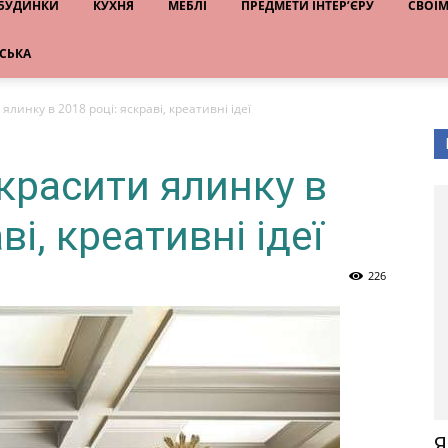
 БУДИНКИ
КУХНЯ
МЕБЛІ
ПРЕДМЕТИ ІНТЕР’ЄРУ
СВОЇ
НСЬКА
ялинку в 2018 році: яскраві, креативні ідеї
икрасити ялинку в
ві, креативні ідеї
226
Я