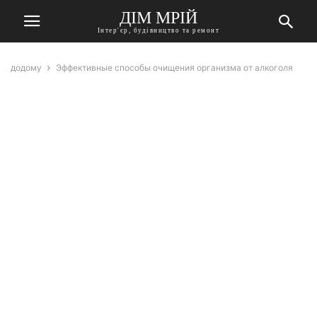
ДІМ МРІЙ
Інтер'єр, будівництво та ремонт
додому
Эффективные способы очищения организма от алкоголя