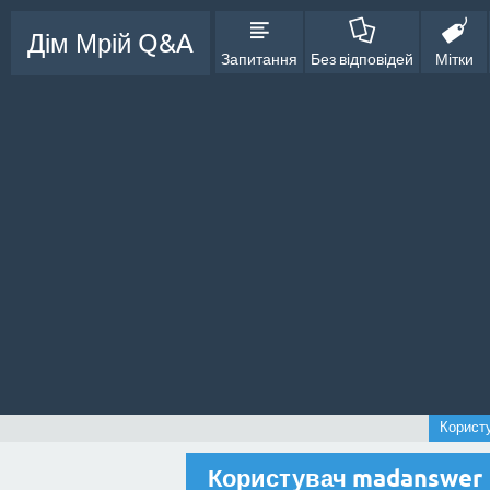
Дім Мрій Q&A
Запитання
Без відповідей
Мітки
Корист
Користувач madanswer