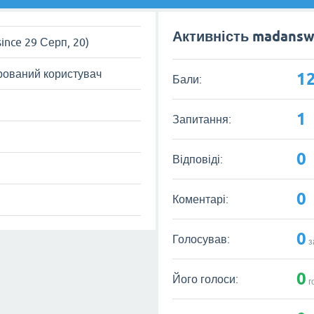
Активність madansw
since 29 Серп, 20)
рований користувач
1
Бали:
1
Запитання:
0
Відповіді:
0
Коментарі:
0
Голосував:
з
0
Його голоси:
г