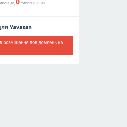
0
олосів ЗА,
голосів ПРОТИ
для Yavasan
в розміщення повідомлень на