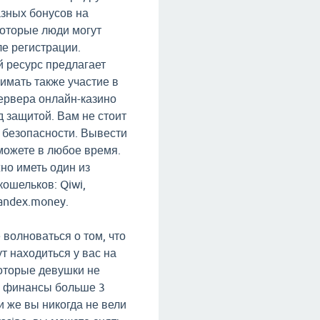
азных бонусов на
 которые люди могут
ле регистрации.
 ресурс предлагает
имать также участие в
сервера онлайн-казино
д защитой. Вам не стоит
 безопасности. Вывести
можете в любое время.
но иметь один из
кошельков: Qiwi,
andex.money.
 волноваться о том, что
т находиться у вас на
оторые девушки не
и финансы больше 3
и же вы никогда не вели