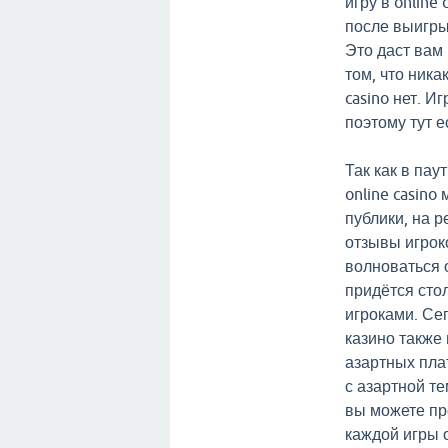
игру в online
после выигры
Это даст вам
том, что ника
casino нет. И
поэтому тут е
Так как в пау
online casin
публики, на 
отзывы игрок
волноваться о
придётся сто
игроками. Се
казино также 
азартных пла
с азартной т
вы можете пр
каждой игры 