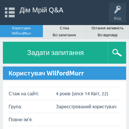
Дім Мрій Q&A
Вхід
Користувач
Стіна
Остання активність
WilfordMurr
Всі запитання
Всі відповіді
Задати запитання
Користувач WilfordMurr
Стаж на сайті:
4 років (since 14 Квіт, 22)
Група:
Зареєстрований користувач
Повне ім’я: