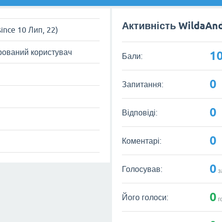
Активність WildaAn
since 10 Лип, 22)
рований користувач
1
Бали:
0
Запитання:
0
Відповіді:
0
Коментарі:
0
Голосував:
з
0
Його голоси:
г