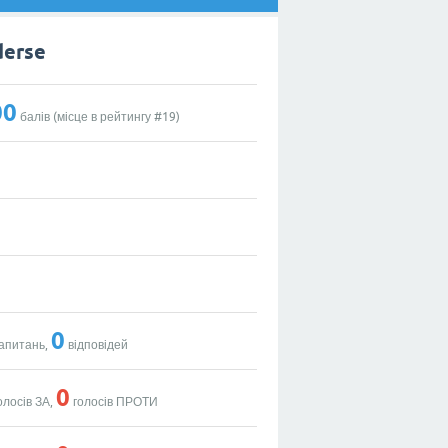
derse
00
балів (місце в рейтингу #
19
)
0
апитань,
відповідей
0
олосів ЗА,
голосів ПРОТИ