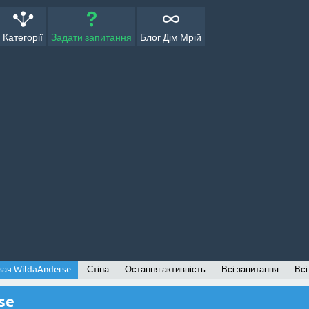
Категорії
Задати запитання
Блог Дім Мрій
вач WildaAnderse
Стіна
Остання активність
Всі запитання
Всі
se