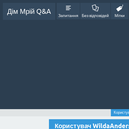
Дім Мрій Q&A
Запитання
Без відповідей
Мітки
Користу
Користувач WildaAnder