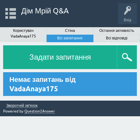
Дім Мрій Q&A
Вхід
Користувач
Стіна
Остання активність
VadaAnaya175
Всі запитання
Всі відповіді
Задати запитання
Немає запитань від
VadaAnaya175
Зворотній зв’язок
Powered by
Question2Answer