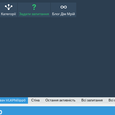
Категорії
Задати запитання
Блог Дім Мрій
вач VLKPhillipp0
Стіна
Остання активність
Всі запитання
Всі 
0