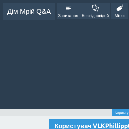
Дім Мрій Q&A
Запитання
Без відповідей
Мітки
Користу
Користувач VLKPhillipp