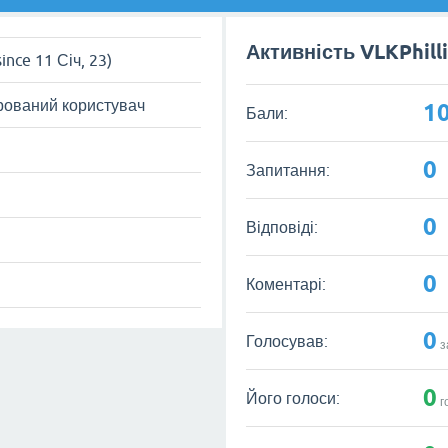
Активність VLKPhill
since 11 Січ, 23)
рований користувач
1
Бали:
0
Запитання:
0
Відповіді:
0
Коментарі:
0
Голосував:
з
0
Його голоси:
г