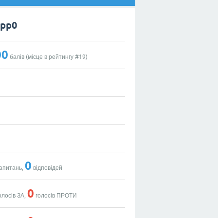
ipp0
00
балів (місце в рейтингу #
19
)
0
апитань,
відповідей
0
олосів ЗА,
голосів ПРОТИ