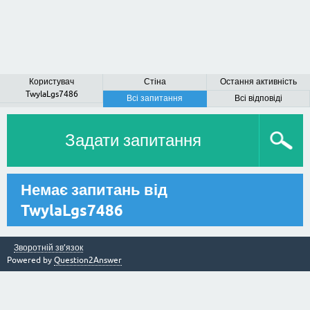
Користувач
Стіна
Остання активність
TwylaLgs7486
Всі запитання
Всі відповіді
Задати запитання
Немає запитань від
TwylaLgs7486
Зворотній зв’язок
Powered by
Question2Answer