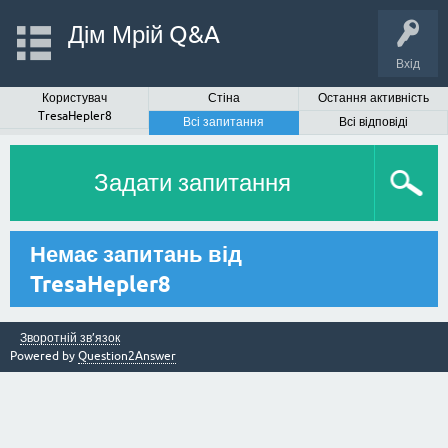
Дім Мрій Q&A
Вхід
Користувач
Стіна
Остання активність
TresaHepler8
Всі запитання
Всі відповіді
Задати запитання
Немає запитань від
TresaHepler8
Зворотній зв’язок
Powered by
Question2Answer