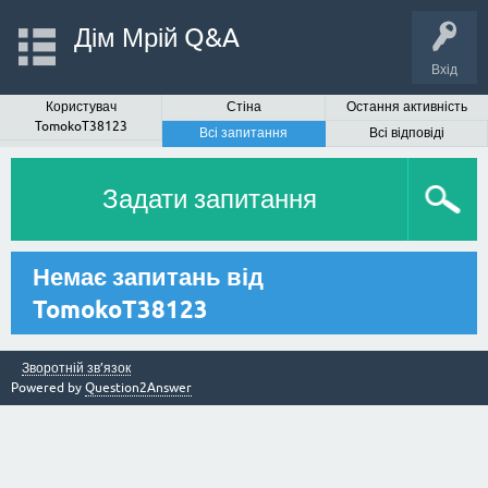
Дім Мрій Q&A
Вхід
Користувач
Стіна
Остання активність
TomokoT38123
Всі запитання
Всі відповіді
Задати запитання
Немає запитань від
TomokoT38123
Зворотній зв’язок
Powered by
Question2Answer