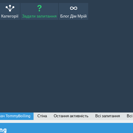
Категорії
Задати запитання
Блог Дім Мрій
вач TommyBolling
Стіна
Остання активність
Всі запитання
Всі
ng