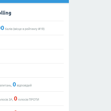
lling
00
балів (місце в рейтингу #
19
)
0
апитань,
відповідей
0
олосів ЗА,
голосів ПРОТИ