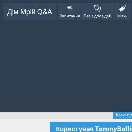
Дім Мрій Q&A
Запитання
Без відповідей
Мітки
Користу
Користувач TommyBolli