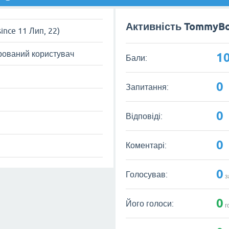
Активність TommyBo
since 11 Лип, 22)
рований користувач
1
Бали:
0
Запитання:
0
Відповіді:
0
Коментарі:
0
Голосував:
з
0
Його голоси:
г