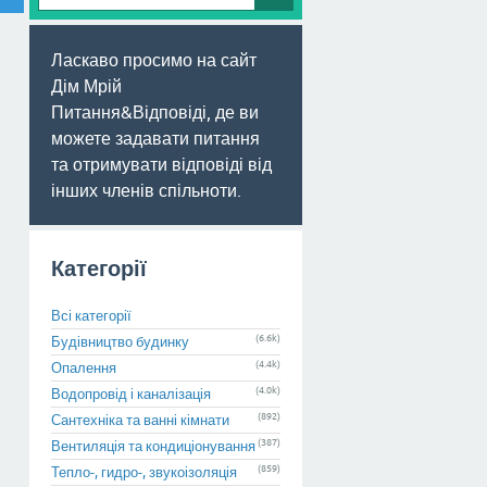
Ласкаво просимо на сайт
Дім Мрій
Питання&Відповіді, де ви
можете задавати питання
та отримувати відповіді від
інших членів спільноти.
Категорії
Всі категорії
(6.6k)
Будівництво будинку
(4.4k)
Опалення
(4.0k)
Водопровід і каналізація
(892)
Сантехніка та ванні кімнати
(387)
Вентиляція та кондиціонування
(859)
Тепло-, гидро-, звукоізоляція