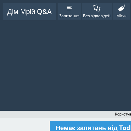
Дім Мрій Q&A
Запитання
Без відповідей
Мітки
Користу
Немає запитань від To