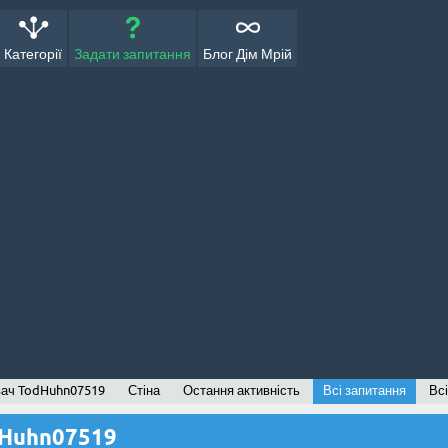
Категорії
Задати запитання
Блог Дім Мрій
вач TodHuhn07519
Стіна
Остання активність
Всі запитання
Всі
dHuhn07519