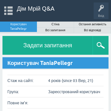
Дім Мрій Q&A
Вхід
Користувач
Стіна
Остання активність
TaniaPellegr
Всі запитання
Всі відповіді
Задати запитання
Користувач TaniaPellegr
Стаж на сайті:
4 років (since 03 Вер, 21)
Група:
Зареєстрований користувач
Повне ім’я: