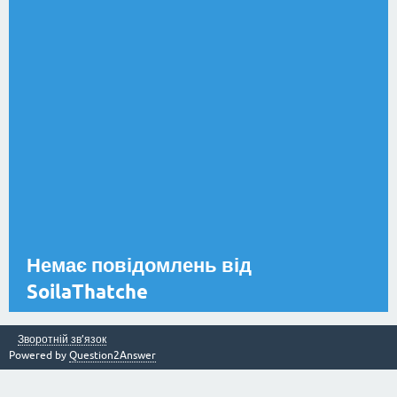
Немає повідомлень від
SoilaThatche
Зворотній зв’язок
Powered by
Question2Answer