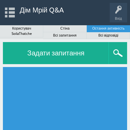
Дім Мрій Q&A
Вхід
Користувач
Стіна
Остання активність
SoilaThatche
Всі запитання
Всі відповіді
Задати запитання