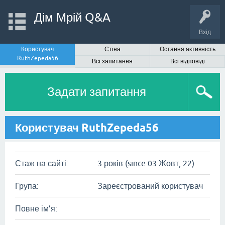
Дім Мрій Q&A
Вхід
Користувач
Стіна
Остання активність
RuthZepeda56
Всі запитання
Всі відповіді
Задати запитання
Користувач RuthZepeda56
Стаж на сайті:
3 років (since 03 Жовт, 22)
Група:
Зареєстрований користувач
Повне ім’я: