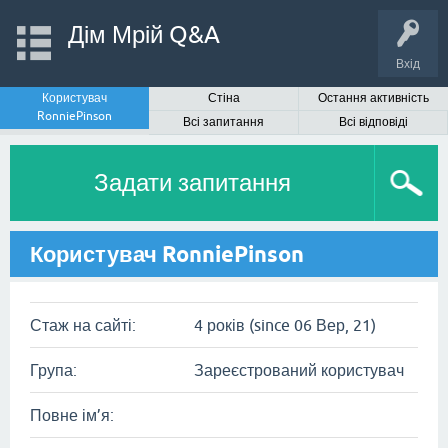
Дім Мрій Q&A
Вхід
Користувач
Стіна
Остання активність
RonniePinson
Всі запитання
Всі відповіді
Задати запитання
Користувач RonniePinson
Стаж на сайті:
4 років (since 06 Вер, 21)
Група:
Зареєстрований користувач
Повне ім’я: