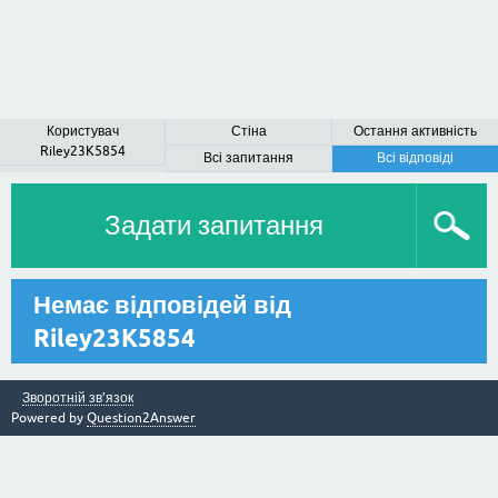
Користувач
Стіна
Остання активність
Riley23K5854
Всі запитання
Всі відповіді
Задати запитання
Немає відповідей від
Riley23K5854
Зворотній зв’язок
Powered by
Question2Answer