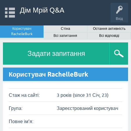
Дім Мрій Q&A
Вхід
Користувач
Стіна
Остання активність
RachelleBurk
Всі запитання
Всі відповіді
Задати запитання
Користувач RachelleBurk
Стаж на сайті:
3 років (since 31 Січ, 23)
Група:
Зареєстрований користувач
Повне ім’я: