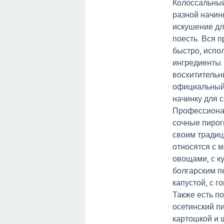
Колоссальный
разной начин
искушение д
поесть. Вся 
быстро, испо
ингредиенты.
восхитительн
официальный
начинку для с
Профессиона
сочные пирог
своим традиц
относятся с 
овощами, с к
болгарским п
капустой, с г
Также есть п
осетинский пи
картошкой и 