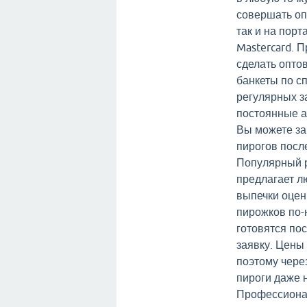
совершать опл
так и на порт
Mastercard. 
сделать оптов
банкеты по с
регулярных з
постоянные 
Вы можете за
пирогов посл
Популярный р
предлагает л
выпечки оцен
пирожков по-
готовятся пос
заявку. Цены
поэтому чере
пироги даже 
Профессиона