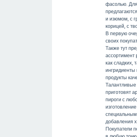
фасолью. Для
предлагаются
и изюмом, с г
корицей, с т
В первую оче
своих покупат
Также тут пр
ассортимент 
как сладких, 
ингридиенты 
продукты кач
Талантливые 
приготовят а
пироги с люб
изготовление
специальным 
добавления х
Покупатели п
в любую точку