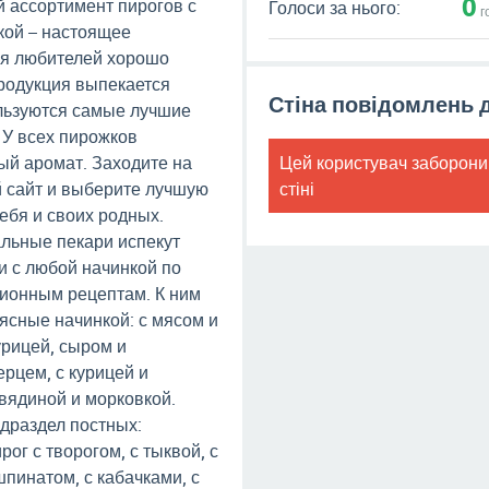
0
 ассортимент пирогов с
Голоси за нього:
г
кой – настоящее
ля любителей хорошо
продукция выпекается
Стіна повідомлень 
льзуются самые лучшие
 У всех пирожков
ый аромат. Заходите на
Цей користувач заборони
 сайт и выберите лучшую
стіні
ебя и своих родных.
льные пекари испекут
и с любой начинкой по
ионным рецептам. К ним
мясные начинкой: с мясом и
урицей, сыром и
ерцем, с курицей и
овядиной и морковкой.
одраздел постных:
рог с творогом, с тыквой, с
шпинатом, с кабачками, с