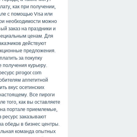
ату, как при получении,
але с помощью Visa или
При необходимости можно
ый заказ на праздники и
пециальным ценам. Для
аказчиков действуют
акционные предложения.
платить за покупку
е получения курьеру.
есурс pirogor.com
юбителям аппетитной
ить вкус осетинских
настоящему. Все пироги
ле того, как вы оставляете
 на портале приемлемые,
з ресурс заказывают
на обеды в бизнес центры.
льная команда опытных