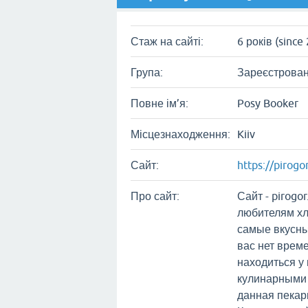
Стаж на сайті:
6 років (since
Група:
Зареєстрован
Повне ім’я:
Posy Booker
Місцезнаходження:
Kiiv
Сайт:
https://pirogo
Про сайт:
Сайт - pirogo
любителям х
самые вкусны
вас нет време
находиться у
кулинарными 
данная пекарн