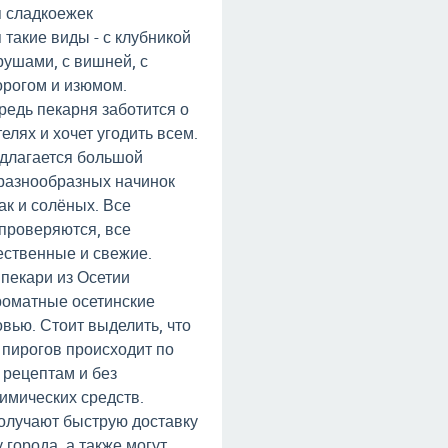
 сладкоежек
 такие виды - с клубникой
рушами, с вишней, с
ворогом и изюмом.
редь пекарня заботится о
елях и хочет угодить всем.
едлагается большой
разнообразных начинок
так и солёных. Все
проверяются, все
ественные и свежие.
пекари из Осетии
роматные осетинские
овью. Стоит выделить, что
 пирогов происходит по
рецептам и без
имических средств.
олучают быструю доставку
 города, а также могут