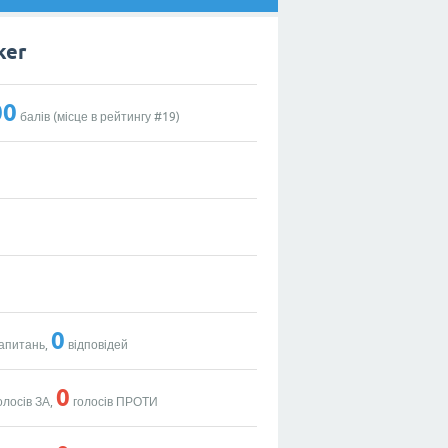
ker
00
балів (місце в рейтингу #
19
)
0
апитань,
відповідей
0
олосів ЗА,
голосів ПРОТИ