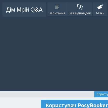
Дім Мрій Q&A
Запитання
Без відповідей
Мітки
Корист
Користувач PosyBooker