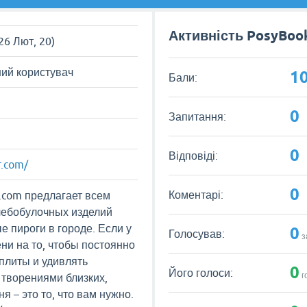
Активність PosyBoo
 26 Лют, 20)
ий користувач
1
Бали:
0
Запитання:
0
Відповіді:
r.com/
0
Коментарі:
r.com предлагает всем
лебобулочных изделий
е пироги в городе. Если у
0
Голосував:
з
ни на то, чтобы постоянно
 плиты и удивлять
0
Його голоси:
г
творениями близких,
я – это то, что вам нужно.