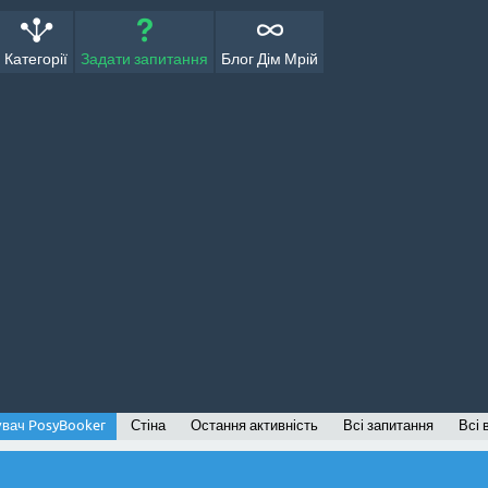
Категорії
Задати запитання
Блог Дім Мрій
увач PosyBooker
Стіна
Остання активність
Всі запитання
Всі 