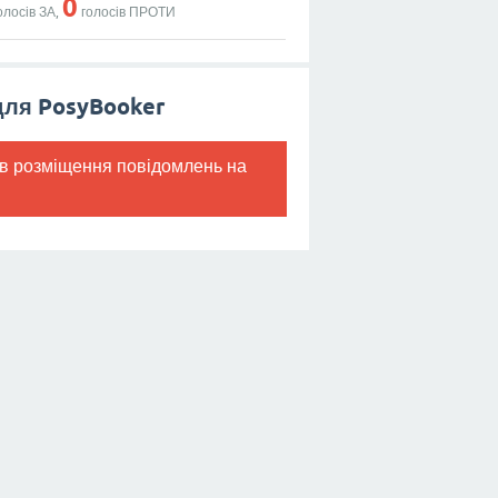
0
олосів ЗА,
голосів ПРОТИ
для PosyBooker
в розміщення повідомлень на