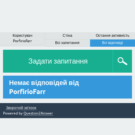
Користувач
Стіна
Остання активність
PorfirioFarr
Всі запитання
Всі відповіді
Задати запитання
Немає відповідей від
PorfirioFarr
Зворотній зв’язок
Powered by
Question2Answer