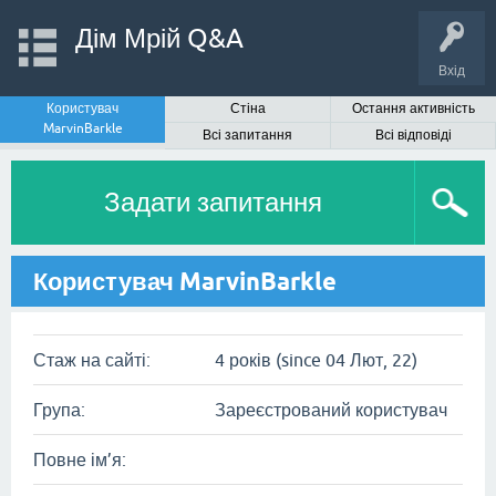
Дім Мрій Q&A
Вхід
Користувач
Стіна
Остання активність
MarvinBarkle
Всі запитання
Всі відповіді
Задати запитання
Користувач MarvinBarkle
Стаж на сайті:
4 років (since 04 Лют, 22)
Група:
Зареєстрований користувач
Повне ім’я: