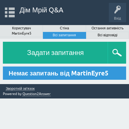
Дім Мрій Q&A
Вхід
Користувач
Стіна
Остання активність
MartinEyre5
Всі запитання
Всі відповіді
Задати запитання
Немає запитань від MartinEyre5
Зворотній зв’язок
Powered by
Question2Answer