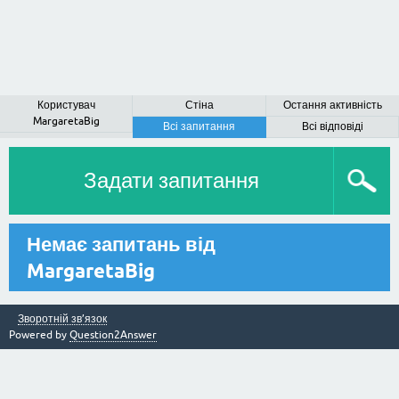
Користувач
Стіна
Остання активність
MargaretaBig
Всі запитання
Всі відповіді
Задати запитання
Немає запитань від
MargaretaBig
Зворотній зв’язок
Powered by
Question2Answer