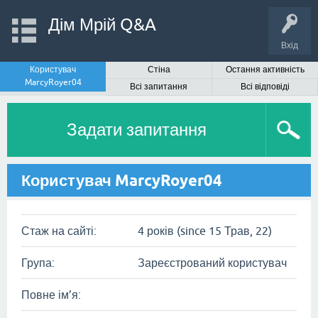
Дім Мрій Q&A
Вхід
Користувач
Стіна
Остання активність
MarcyRoyer04
Всі запитання
Всі відповіді
Задати запитання
Користувач MarcyRoyer04
Стаж на сайті:
4 років (since 15 Трав, 22)
Група:
Зареєстрований користувач
Повне ім’я: