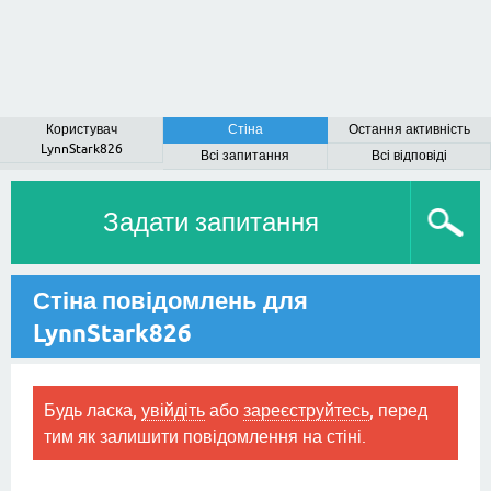
Користувач
Стіна
Остання активність
LynnStark826
Всі запитання
Всі відповіді
Задати запитання
Стіна повідомлень для
LynnStark826
Будь ласка,
увійдіть
або
зареєструйтесь
, перед
тим як залишити повідомлення на стіні.