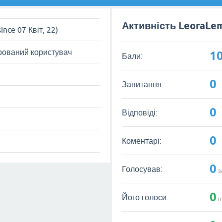
Активність LeoraLe
since 07 Квіт, 22)
рований користувач
1
Бали:
0
Запитання:
0
Відповіді:
0
Коментарі:
0
Голосував:
з
0
Його голоси:
г