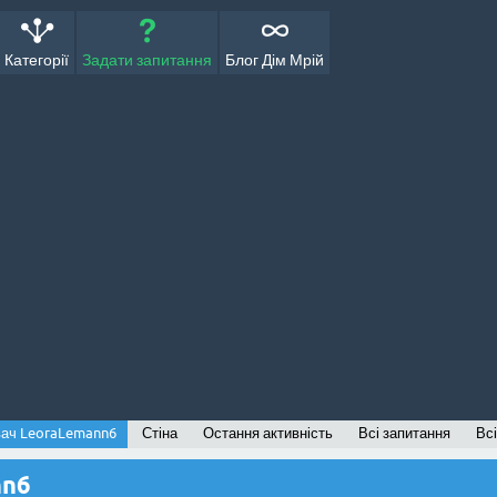
Категорії
Задати запитання
Блог Дім Мрій
вач LeoraLemann6
Стіна
Остання активність
Всі запитання
Всі
nn6