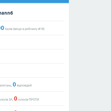
mann6
00
балів (місце в рейтингу #
19
)
0
апитань,
відповідей
0
олосів ЗА,
голосів ПРОТИ