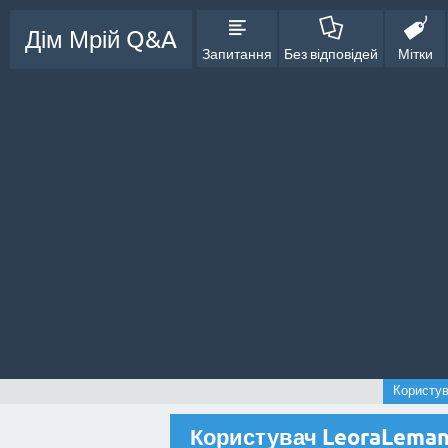
Дім Мрій Q&A
Запитання
Без відповідей
Мітки
Користу
Користувач LeoraLema