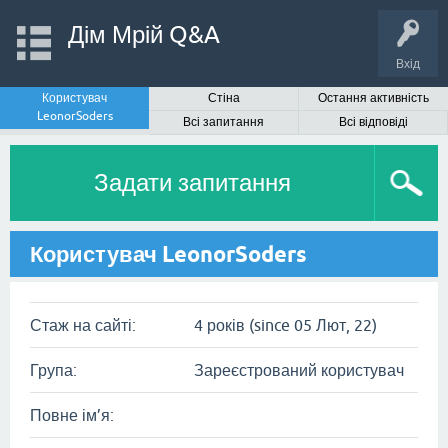
Дім Мрій Q&A
Вхід
Користувач
Стіна
Остання активність
LeonorSoders
Всі запитання
Всі відповіді
Задати запитання
Користувач LeonorSoders
Стаж на сайті:
4 років (since 05 Лют, 22)
Група:
Зареєстрований користувач
Повне ім’я: