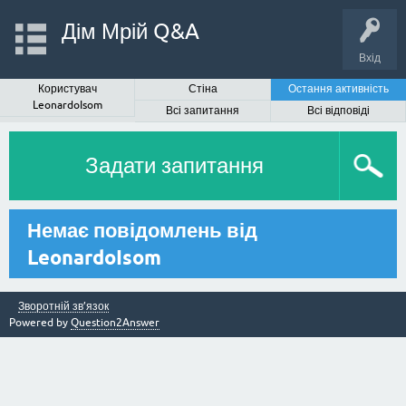
Дім Мрій Q&A
Вхід
Користувач
Стіна
Остання активність
LeonardoIsom
Всі запитання
Всі відповіді
Задати запитання
Немає повідомлень від
LeonardoIsom
Зворотній зв’язок
Powered by
Question2Answer