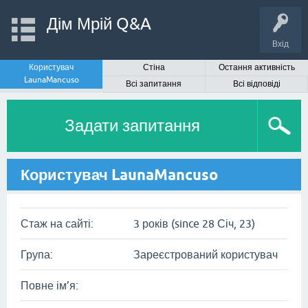
Дім Мрій Q&A
Вхід
Користувач
Стіна
Остання активність
LaunaMancuso
Всі запитання
Всі відповіді
Задати запитання
Користувач LaunaMancuso
Стаж на сайті:
3 років (since 28 Січ, 23)
Група:
Зареєстрований користувач
Повне ім’я: