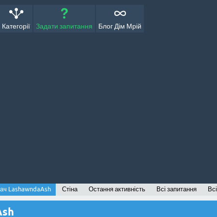
Категорії
Задати запитання
Блог Дім Мрій
ач LashawndaAsh
Стіна
Остання активність
Всі запитання
Всі
Ash