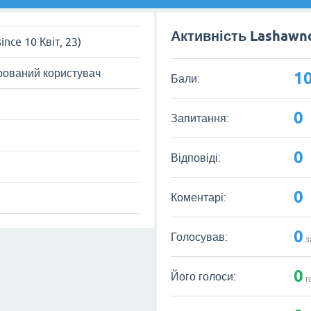
Активність Lashawn
since 10 Квіт, 23)
рований користувач
1
Бали:
0
Запитання:
0
Відповіді:
0
Коментарі:
0
Голосував:
з
0
Його голоси:
г