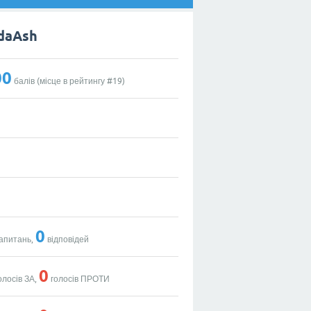
daAsh
00
балів (місце в рейтингу #
19
)
0
апитань,
відповідей
0
олосів ЗА,
голосів ПРОТИ