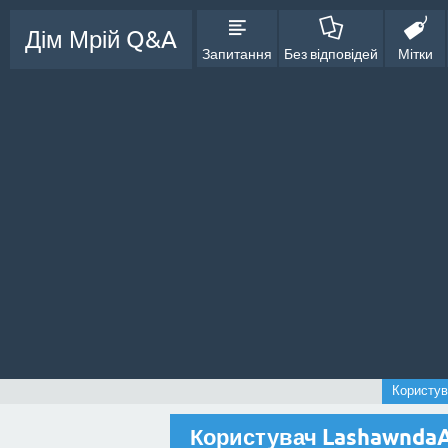
Дім Мрій Q&A
Запитання
Без відповідей
Мітки
Користув
Користувач Lashawnda