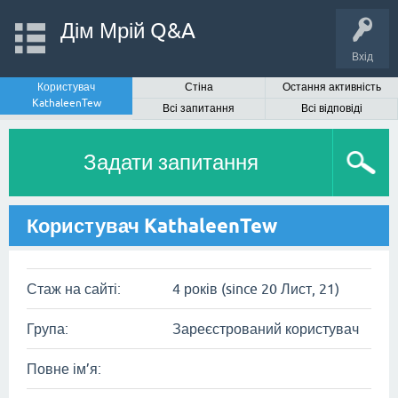
Дім Мрій Q&A
Вхід
Користувач
Стіна
Остання активність
KathaleenTew
Всі запитання
Всі відповіді
Задати запитання
Користувач KathaleenTew
Стаж на сайті:
4 років (since 20 Лист, 21)
Група:
Зареєстрований користувач
Повне ім’я: