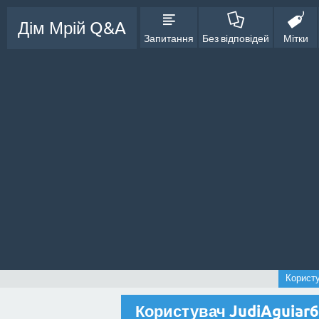
Дім Мрій Q&A
Запитання
Без відповідей
Мітки
Користу
Користувач JudiAguiar6