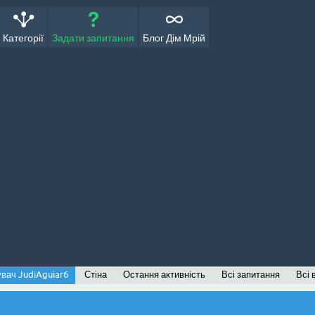
Категорії
Задати запитання
Блог Дім Мрій
вач JudiAguiar6
Стіна
Остання активність
Всі запитання
Всі 