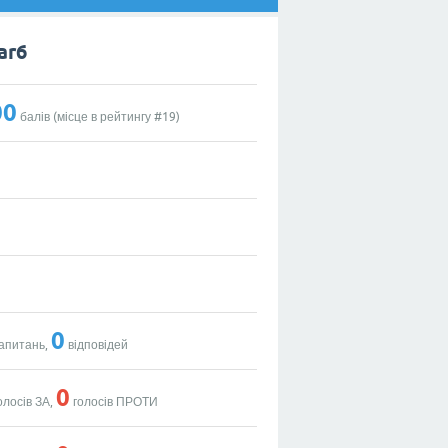
ar6
00
балів (місце в рейтингу #
19
)
0
апитань,
відповідей
0
олосів ЗА,
голосів ПРОТИ