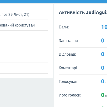
Активність JudiAgui
since 29 Лист, 21)
рований користувач
1
Бали:
0
Запитання:
0
Відповіді:
0
Коментарі:
0
Голосував:
з
0
Його голоси:
г