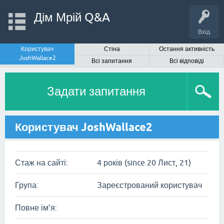
Дім Мрій Q&A
Вхід
Користувач
Стіна
Остання активність
JoshWallace2
Всі запитання
Всі відповіді
Задати запитання
Користувач JoshWallace2
Стаж на сайті:
4 років (since 20 Лист, 21)
Група:
Зареєстрований користувач
Повне ім’я: