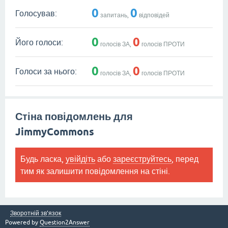
0
0
Голосував:
запитань,
відповідей
0
0
Його голоси:
голосів ЗА,
голосів ПРОТИ
0
0
Голоси за нього:
голосів ЗА,
голосів ПРОТИ
Стіна повідомлень для
JimmyCommons
Будь ласка,
увійдіть
або
зареєструйтесь
, перед
тим як залишити повідомлення на стіні.
Зворотній зв’язок
Powered by
Question2Answer