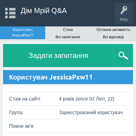
Дім Мрій Q&A
Вхід
Користувач
Стіна
Остання активність
JessicaPxw11
Всі запитання
Всі відповіді
Задати запитання
Користувач JessicaPxw11
Стаж на сайті:
4 років (since 02 Лют, 22)
Група:
Зареєстрований користувач
Повне ім’я: