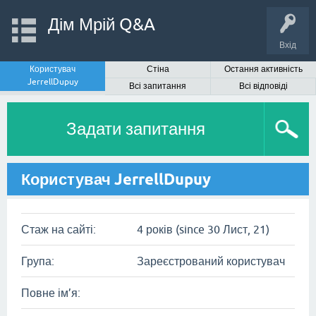
Дім Мрій Q&A
Вхід
Користувач
Стіна
Остання активність
JerrellDupuy
Всі запитання
Всі відповіді
Задати запитання
Користувач JerrellDupuy
Стаж на сайті:
4 років (since 30 Лист, 21)
Група:
Зареєстрований користувач
Повне ім’я: