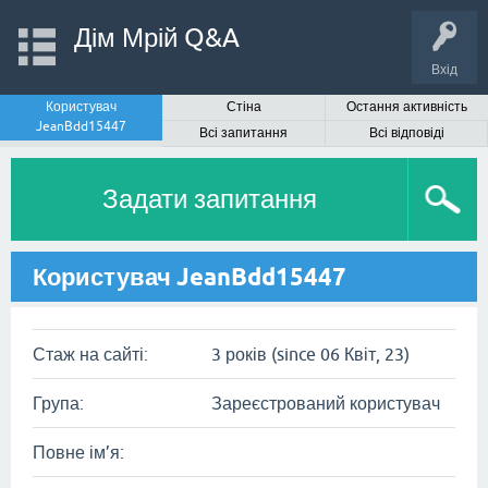
Дім Мрій Q&A
Вхід
Користувач
Стіна
Остання активність
JeanBdd15447
Всі запитання
Всі відповіді
Задати запитання
Користувач JeanBdd15447
Стаж на сайті:
3 років (since 06 Квіт, 23)
Група:
Зареєстрований користувач
Повне ім’я: