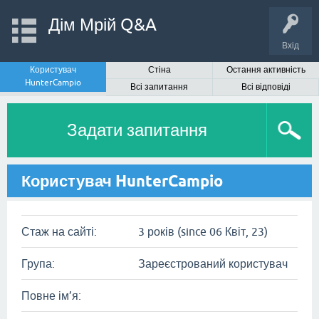
Дім Мрій Q&A
Вхід
Користувач
Стіна
Остання активність
HunterCampio
Всі запитання
Всі відповіді
Задати запитання
Користувач HunterCampio
Стаж на сайті:
3 років (since 06 Квіт, 23)
Група:
Зареєстрований користувач
Повне ім’я: