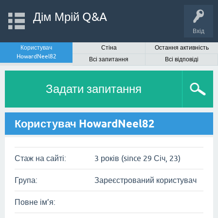
Дім Мрій Q&A
Вхід
Користувач
Стіна
Остання активність
HowardNeel82
Всі запитання
Всі відповіді
Задати запитання
Користувач HowardNeel82
Стаж на сайті:
3 років (since 29 Січ, 23)
Група:
Зареєстрований користувач
Повне ім’я: