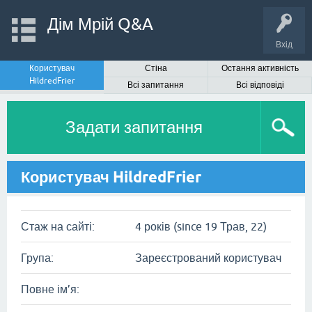
Дім Мрій Q&A
Вхід
Користувач
Стіна
Остання активність
HildredFrier
Всі запитання
Всі відповіді
Задати запитання
Користувач HildredFrier
Стаж на сайті:
4 років (since 19 Трав, 22)
Група:
Зареєстрований користувач
Повне ім’я: