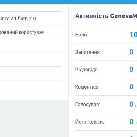
Активність Geneva
since 24 Лют, 23)
рований користувач
1
Бали:
0
Запитання:
0
Відповіді:
0
Коментарі:
0
Голосував:
з
0
Його голоси:
г