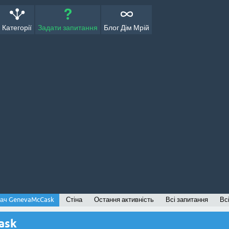
Категорії
Задати запитання
Блог Дім Мрій
ач GenevaMcCask
Стіна
Остання активність
Всі запитання
Всі
ask