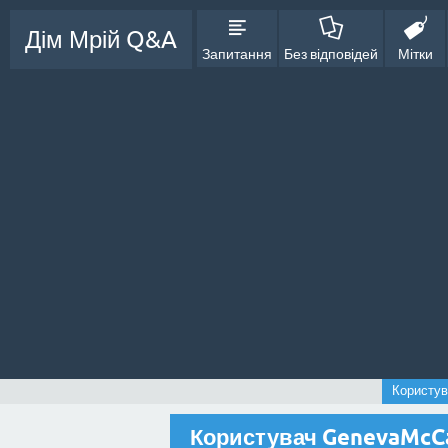
Дім Мрій Q&A
Запитання
Без відповідей
Мітки
Користув
Користувач GenevaMcC