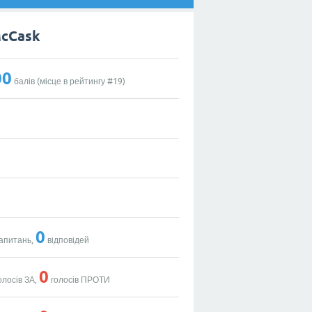
McCask
00
балів (місце в рейтингу #
19
)
0
апитань,
відповідей
0
олосів ЗА,
голосів ПРОТИ