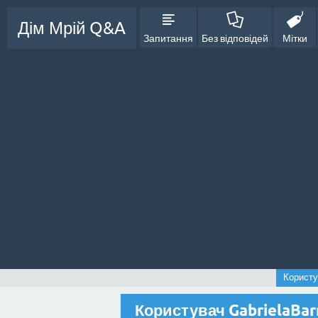
Дім Мрій Q&A
Запитання
Без відповідей
Мітки
Користу
Користувач GabrielaBar