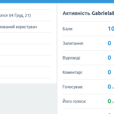
Активність Gabriela
since 04 Груд, 21)
рований користувач
1
Бали:
0
Запитання:
0
Відповіді:
0
Коментарі:
0
Голосував:
з
0
Його голоси:
г