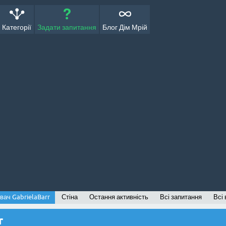
Категорії
Задати запитання
Блог Дім Мрій
вач GabrielaBarr
Стіна
Остання активність
Всі запитання
Всі 
r