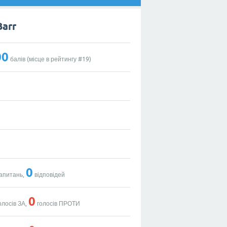
Barr
00
балів (місце в рейтингу #
19
)
0
апитань,
відповідей
0
олосів ЗА,
голосів ПРОТИ