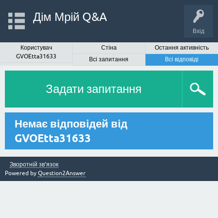
Дім Мрій Q&A
Вхід
Користувач
Стіна
Остання активність
GVOEtta31633
Всі запитання
Всі відповіді
Задати запитання
Немає відповідей від
GVOEtta31633
Зворотній зв’язок
Powered by
Question2Answer