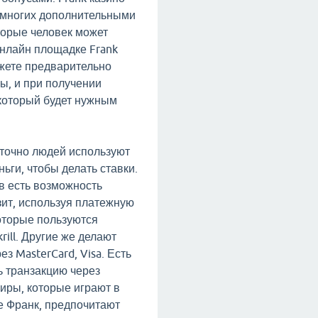
 многих дополнительными
торые человек может
онлайн площадке Frank
ожете предварительно
сы, и при получении
 который будет нужным
аточно людей используют
ьги, чтобы делать ставки.
ов есть возможность
зит, используя платежную
оторые пользуются
ill. Другие же делают
з MasterCard, Visa. Есть
ь транзакцию через
киры, которые играют в
е Франк, предпочитают