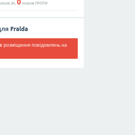
0
олосів ЗА,
голосів ПРОТИ
ля Fralda
в розміщення повідомлень на