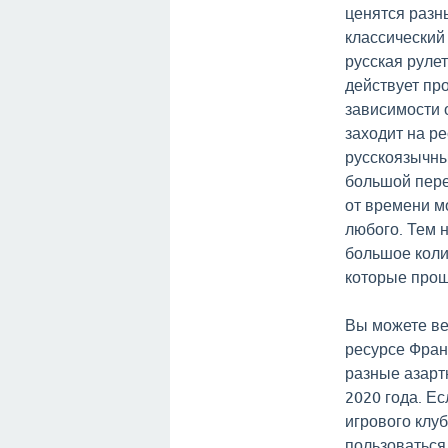
ценятся разн
классический
русская рулет
действует пр
зависимости 
заходит на ре
русскоязычны
большой пере
от времени м
любого. Тем 
большое коли
которые прош
Вы можете ве
ресурсе Фран
разные азарт
2020 года. Е
игрового клу
пользоваться