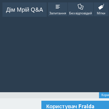
Дім Мрій Q&A
Запитання
Без відповідей
Мітки
Кори
Користувач Fralda