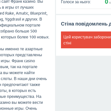
0
сайт Франк казино. Вы
Голоси за нього:
г
ь в игры от лучших
d Rake, Amatic, Blueprint,
g, Yggdrasil и других. В
Стіна повідомлень д
официальном портале
 собрано больше 500
и которых более 100 новых.
Цей користувач заборони
стіні
ны именно те азартные
 которых представлены
игры. Франк casino
овым, так на портале
ба вы можете найти
слоты. В наши дни очень
 предпочитают также
лоты, в которых есть
ные преимущества. На
казино вы можете вести
зионные игры. Очень