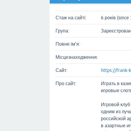
Стаж на сайті:
6 років (since
Група:
Зареєстрован
Повне ім’я:
Місцезнаходження:
Сайт:
https://frank-
Про сайт:
Играть в каз
игровые слот
Игровой клуб
одним из луч
российской а
в азартные и