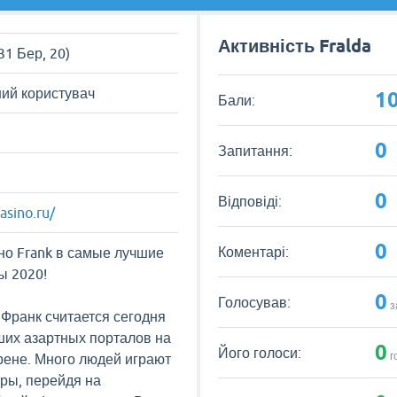
Активність Fralda
 31 Бер, 20)
ий користувач
1
Бали:
0
Запитання:
0
Відповіді:
kasino.ru/
0
Коментарі:
ино Frank в самые лучшие
ы 2020!
0
Голосував:
з
 Франк считается сегодня
ших азартных порталов на
0
Його голоси:
г
рене. Много людей играют
гры, перейдя на