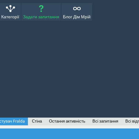
Категорії
Задати запитання
Блог Дім Мрій
стувач Fralda
Стіна
Остання активність
Всі запитання
Всі від