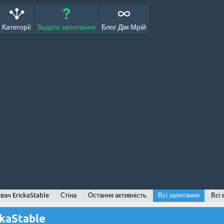
Категорії
Задати запитання
Блог Дім Мрій
вач ErickaStable
Стіна
Остання активність
Всі запитання
Всі 
ckaStable