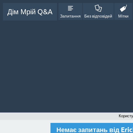
Дім Мрій Q&A
Запитання
Без відповідей
Мітки
Користу
Немає запитань від Eri