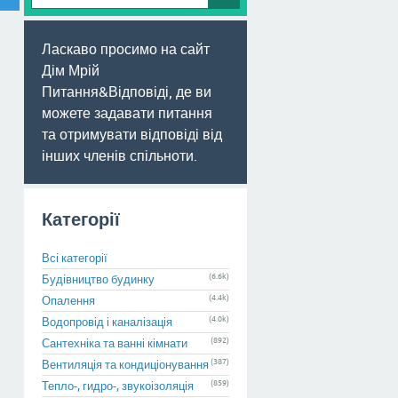
Ласкаво просимо на сайт
Дім Мрій
Питання&Відповіді, де ви
можете задавати питання
та отримувати відповіді від
інших членів спільноти.
Категорії
Всі категорії
(6.6k)
Будівництво будинку
(4.4k)
Опалення
(4.0k)
Водопровід і каналізація
(892)
Сантехніка та ванні кімнати
(387)
Вентиляція та кондиціонування
(859)
Тепло-, гидро-, звукоізоляція